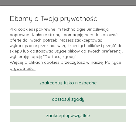
Pomoc
Dbamy o Twoją prywatność
Moje konto
Pliki cookies i pokrewne im technologie umożliwiają
poprawne działanie strony i pomagają nam dostosować
Płatności i dostawa
ofertę do Twoich potrzeb. Możesz zaakceptować
wykorzystanie przez nas wszystkich tych plików i przejść do
sklepu lub dostosować użycie plików do swoich preferencji,
Informacje
wybierając opcję "Dostosuj zgody".
Więcej o plikach cookies przeczytasz w naszej Polityce
O nas
prywatności.
zaakceptuj tylko niezbędne
dostosuj zgody
zaakceptuj wszystkie
pokaż pełną wersję strony