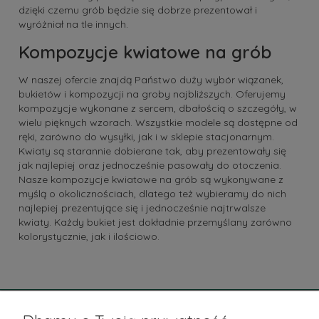
dzięki czemu grób będzie się dobrze prezentował i
wyróżniał na tle innych.
Kompozycje kwiatowe na grób
W naszej ofercie znajdą Państwo duży wybór wiązanek,
bukietów i kompozycji na groby najbliższych. Oferujemy
kompozycje wykonane z sercem, dbałością o szczegóły, w
wielu pięknych wzorach. Wszystkie modele są dostępne od
ręki, zarówno do wysyłki, jak i w sklepie stacjonarnym.
Kwiaty są starannie dobierane tak, aby prezentowały się
jak najlepiej oraz jednocześnie pasowały do otoczenia.
Nasze kompozycje kwiatowe na grób są wykonywane z
myślą o okolicznościach, dlatego też wybieramy do nich
najlepiej prezentujące się i jednocześnie najtrwalsze
kwiaty. Każdy bukiet jest dokładnie przemyślany zarówno
kolorystycznie, jak i ilościowo.
Pomoc