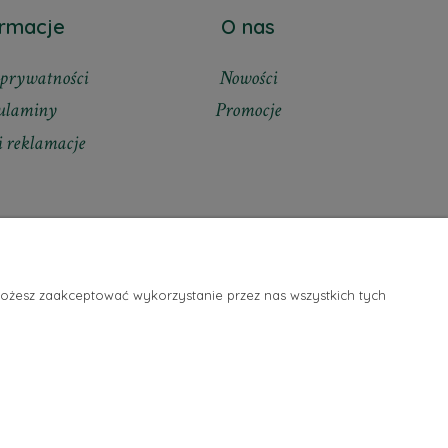
ormacje
O nas
 prywatności
Nowości
ulaminy
Promocje
i reklamacje
Możesz zaakceptować wykorzystanie przez nas wszystkich tych