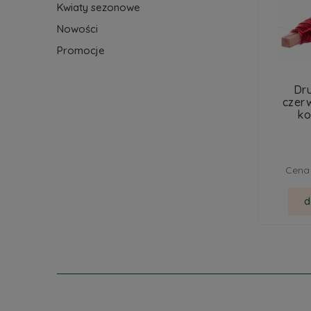
Kwiaty sezonowe
Nowości
Promocje
Dr
czer
ko
Cena 
d