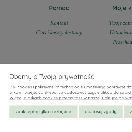
Pomoc
Moje k
Kontakt
Twoje zam
Czas i koszty dostawy
Ustawieni
Przecho
Dbamy o Twoją prywatność
Pliki cookies i pokrewne im technologie umożliwiają poprawne d
plików i przejść do sklepu lub dostosować użycie plików do swoich
Więcej o plikach cookies przeczytasz w naszej Polityce prywat
zaakceptuj tylko niezbędne
dostosuj zgody