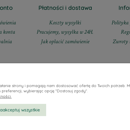
onto
Płatności i dostawa
Inf
ówienia
Koszty wysyłki
Polityka
a konta
Pracujemy, wysyłka w 24H.
Reg
walnia
Jak opłacić zamówienie
Zwroty 
ziałanie strony i pomagają nam dostosować ofertę do Twoich potrzeb. 
 preferencji, wybierając opcję "Dostosuj zgody".
ności.
zaakceptuj wszystkie