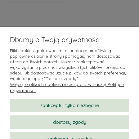
Pomoc
Dbamy o Twoją prywatność
Moje konto
Pliki cookies i pokrewne im technologie umożliwiają
poprawne działanie strony i pomagają nam dostosować
Płatności i dostawa
ofertę do Twoich potrzeb. Możesz zaakceptować
wykorzystanie przez nas wszystkich tych plików i przejść do
sklepu lub dostosować użycie plików do swoich preferencji,
Informacje
wybierając opcję "Dostosuj zgody".
Więcej o plikach cookies przeczytasz w naszej Polityce
O nas
prywatności.
zaakceptuj tylko niezbędne
dostosuj zgody
zaakceptuj wszystkie