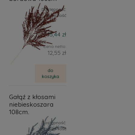
Dostępność:
duża ilość
15,44 zł
Cena netto:
12,55 zł
do
koszyka
Gałąź z kłosami
niebieskoszara
108cm.
Dostępność:
duża ilość