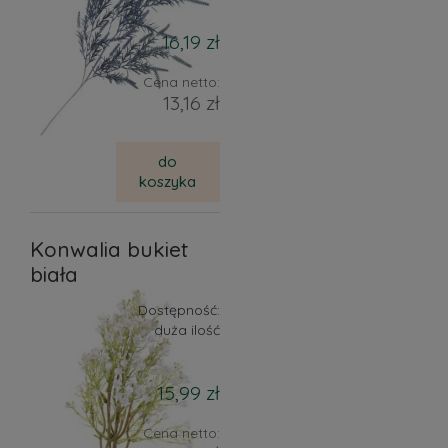
16,19 zł
Cena netto:
13,16 zł
do
koszyka
Konwalia bukiet
biała
Dostępność:
duża ilość
15,99 zł
Cena netto: