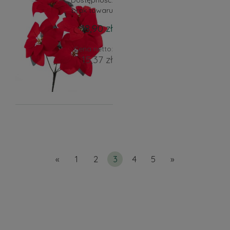
brak towaru
18,90 zł
Cena netto:
15,37 zł
«
1
2
3
4
5
»