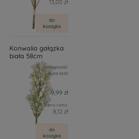
13,00 zł
do
koszyka
Konwalia gałązka
biała 58cm
Dostępność:
duża ilość
9,99 zł
Cena netto:
8,12 zł
do
koszyka