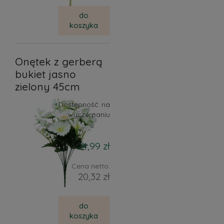
do
koszyka
Onętek z gerberą
bukiet jasno
zielony 45cm
Dostępność:
na
wyczerpaniu
24,99 zł
Cena netto:
20,32 zł
do
koszyka