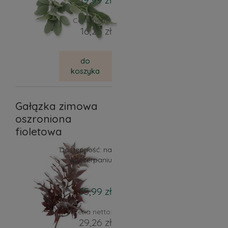
Cena netto:
16,25 zł
do
koszyka
Gałązka zimowa
oszroniona
fioletowa
Dostępność:
na
wyczerpaniu
35,99 zł
Cena netto:
29,26 zł