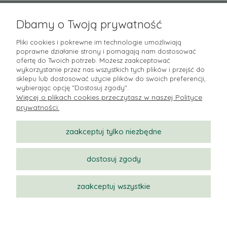
Pomoc
Dbamy o Twoją prywatność
Moje konto
Pliki cookies i pokrewne im technologie umożliwiają
poprawne działanie strony i pomagają nam dostosować
Płatności i dostawa
ofertę do Twoich potrzeb. Możesz zaakceptować
wykorzystanie przez nas wszystkich tych plików i przejść do
sklepu lub dostosować użycie plików do swoich preferencji,
Informacje
wybierając opcję "Dostosuj zgody".
Więcej o plikach cookies przeczytasz w naszej Polityce
O nas
prywatności.
zaakceptuj tylko niezbędne
dostosuj zgody
zaakceptuj wszystkie
pokaż pełną wersję strony