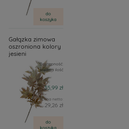
do
koszyka
Gałązka zimowa
oszroniona kolory
jesieni
Dostępność:
średnia ilość
35,99 zł
Cena netto:
29,26 zł
do
koszyka