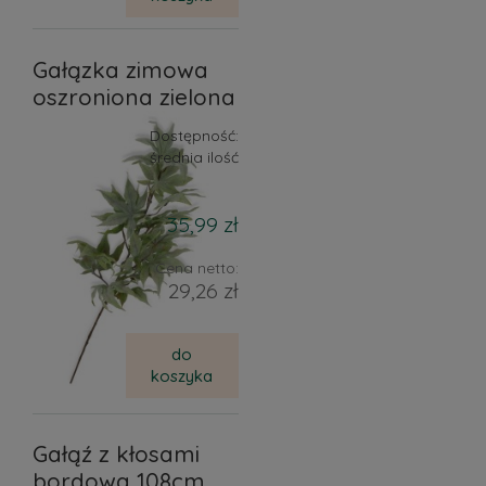
Gałązka zimowa
oszroniona zielona
Dostępność:
średnia ilość
35,99 zł
Cena netto:
29,26 zł
do
koszyka
Gałąź z kłosami
bordowa 108cm