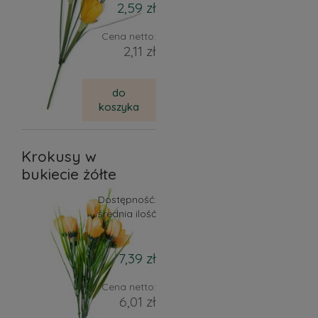
2,59 zł
Cena netto:
2,11 zł
do
koszyka
Krokusy w
bukiecie żółte
Dostępność:
średnia ilość
7,39 zł
Cena netto:
6,01 zł