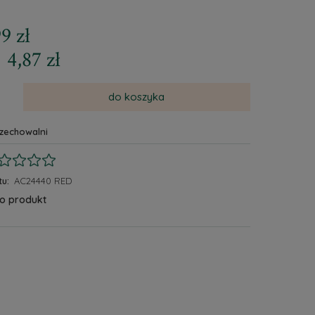
9 zł
4,87 zł
do koszyka
rzechowalni
u:
AC24440 RED
 o produkt