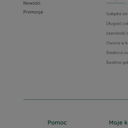
Nowości
Promocje
Gałązka str
Długość cał
Szerokość 
Owoce w ko
Średnica o
Świetna ga
Pomoc
Moje k