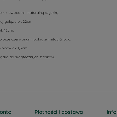
oik z owocami i naturalną szyszką.
ej gałązki ok 22cm.
ok 12cm.
lorze czerwonym, pokryte imitacją lodu.
woców ok 1,3cm.
łązka do świątecznych stroików.
onto
Płatności i dostawa
Inf