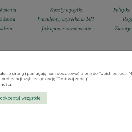
ówienia
Koszty wysyłki
Polityka
a konta
Pracujemy, wysyłka w 24H.
Reg
walnia
Jak opłacić zamówienie
Zwroty 
ziałanie strony i pomagają nam dostosować ofertę do Twoich potrzeb. 
 preferencji, wybierając opcję "Dostosuj zgody".
ności.
zaakceptuj wszystkie
Sklep internetowy Shoper.pl