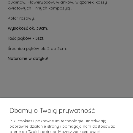
bukietów, FlowerBoxów, wianków, wiązanek, koszy
kwiatowych i innych kompozycji.
Kolor
różowy.
Wysokość ok. 38cm.
Ilość pąków - 5szt.
Średnica pąków ok. 2 do 3cm.
Naturalne w dotyku!
Pomoc
Dbamy o Twoją prywatność
Moje konto
Pliki cookies i pokrewne im technologie umożliwiają
poprawne działanie strony i pomagają nam dostosować
Płatności i dostawa
ofertę do Twoich potrzeb. Możesz zaakceptować